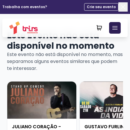
Trabalha com eventos?
Crie seu evento
Fec
Este Evento não está
disponível no momento
Este evento não está disponível no momento, mas
separamos alguns eventos similares que podem
te interessar.
Veja mais sobre JULIANO CORAÇÃO - SHOW SOLO
Veja mais sobre GUS
JULIANO CORAÇÃO -
GUSTAVO FURLIN -