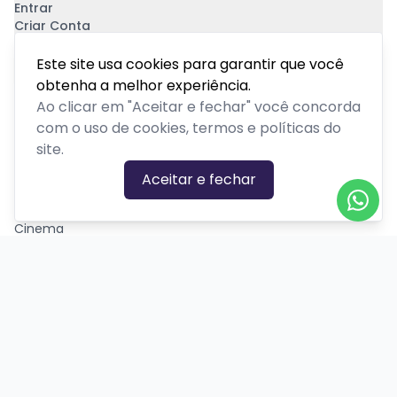
Entrar
Criar Conta
Pagamento Seguro
Este site usa cookies para garantir que você
obtenha a melhor experiência.
Ao clicar em "Aceitar e fechar" você concorda
com o uso de cookies, termos e políticas do
site.
CATEGORIAS DE EVENTOS
Aceitar e fechar
Carnaval
Cinema
Competição ou torneio
Corporativo
Corrida
Curso, aula, treinamento ou workshop
Drive-in