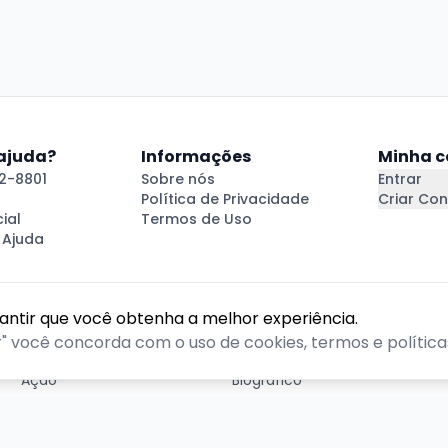
 ajuda?
Informações
Minha c
2-8801
Sobre nós
Entrar
Política de Privacidade
Criar Con
ial
Termos de Uso
 Ajuda
rantir que você obtenha a melhor experiência.
GÊNEROS
r" você concorda com o uso de cookies, termos e políticas
Ação
Biográfico
Comédia
Comédia dramática
Contação
Cult