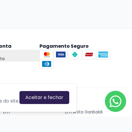
onta
Pagamento Seguro
ta
Aceitar e fechar
CIDADES EM DESTAQUE
 do site.
Em
Em Anita Garibaldi
Em Canela
Em Canoas
Em Caxias do Sul
Em Gravataí