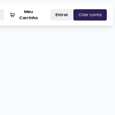
Meu
Entrar
Criar conta
Carrinho
ONINHO TORNADO - STANDUP COMEDY
Veja mais sobre MARCITO CAST