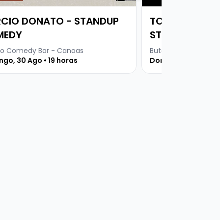
CIO DONATO - STANDUP
TONINHO TOR
MEDY
STANDUP COM
o Comedy Bar - Canoas
Buteco Comedy Bar
go, 30 Ago • 19 horas
Domingo, 06 Set • 1