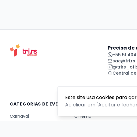
Precisa de
+55 51 404
sac@tri.rs
@trirs_ofic
Central de
Este site usa cookies para ga
CATEGORIAS DE EVENTOS
Ao clicar em "Aceitar e fecha
Carnaval
Cinema
Competição ou torneio
Corporativo
Corrida
Curso, aula, treinamento ou workshop