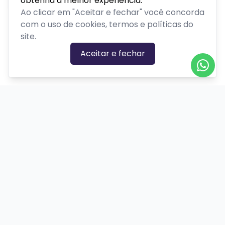
obtenha a melhor experiência.
Ao clicar em "Aceitar e fechar" você concorda
com o uso de cookies, termos e políticas do
site.
Aceitar e fechar
CATEGORIAS DE EVENTOS
Carnaval
Cinema
Competição ou torneio
Corporativo
Corrida
Curso, aula, treinamento ou workshop
Drive-in
Espetáculos
Feira, festival ou exposição
Festas e shows