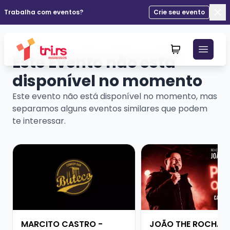
Trabalha com eventos?
Crie seu evento
Fec
Este Evento não está
disponível no momento
Este evento não está disponível no momento, mas
separamos alguns eventos similares que podem
te interessar.
Veja mais sobre MARCITO CASTRO - STANDUP COME
Veja mais sobre JOÃ
MARCITO CASTRO -
JOÃO THE ROCHA -