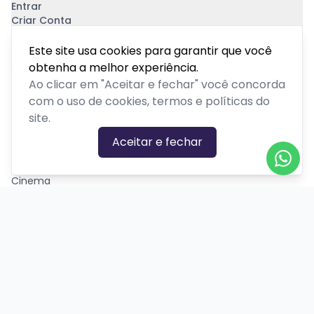
Entrar
Criar Conta
Pagamento Seguro
Este site usa cookies para garantir que você
obtenha a melhor experiência.
Ao clicar em "Aceitar e fechar" você concorda
com o uso de cookies, termos e políticas do
site.
CATEGORIAS DE EVENTOS
Aceitar e fechar
Carnaval
Cinema
Competição ou torneio
Corporativo
Corrida
Curso, aula, treinamento ou workshop
Drive-in