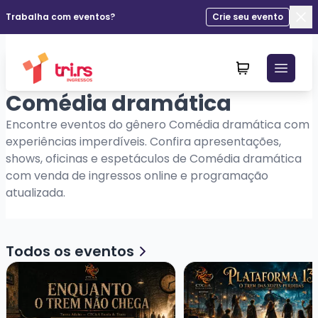
Trabalha com eventos?
Crie seu evento
Fec
Comédia dramática
Encontre eventos do gênero Comédia dramática com
experiências imperdíveis. Confira apresentações,
shows, oficinas e espetáculos de Comédia dramática
com venda de ingressos online e programação
atualizada.
Todos os eventos
Veja mais sobre Enquanto o Trem Não Chega - Espetác
Veja mais sobre Platafo