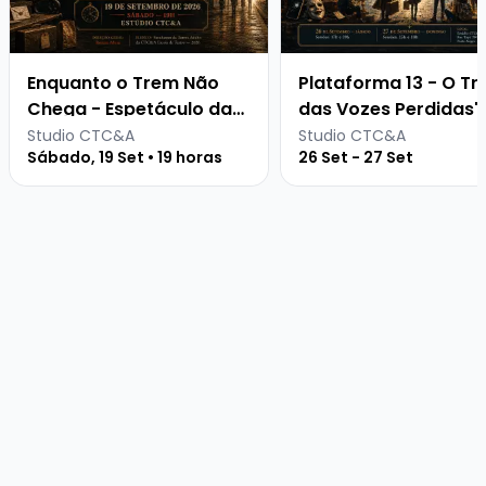
Enquanto o Trem Não
Plataforma 13 - O T
Chega - Espetáculo da
das Vozes Perdidas"
Turma Adulto l CTC&A
Espetáculo da Turm
Studio CTC&A
Studio CTC&A
Sábado, 19 Set • 19 horas
26 Set - 27 Set
2026
Juvenil l CTC&A 202