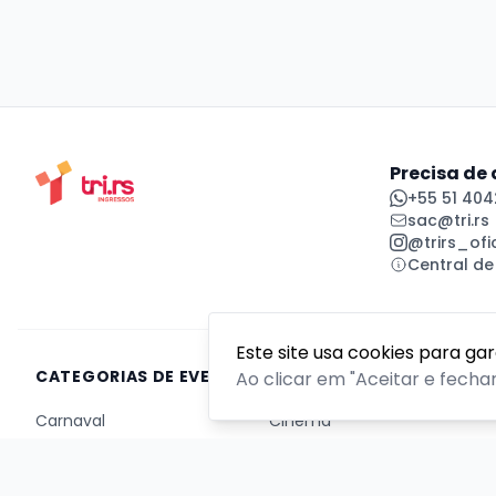
Precisa de
+55 51 404
sac@tri.rs
@trirs_ofic
Central de
Este site usa cookies para ga
CATEGORIAS DE EVENTOS
Ao clicar em "Aceitar e fecha
Carnaval
Cinema
Competição ou torneio
Corporativo
Corrida
Curso, aula, treinamento ou workshop