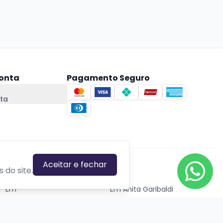
onta
Pagamento Seguro
ta
Aceitar e fechar
CIDADES EM DESTAQUE
 do site.
Em
Em Anita Garibaldi
Em Canela
Em Canoas
Em Caxias do Sul
Em Estrela