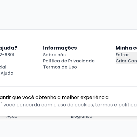
 ajuda?
Informações
Minha c
2-8801
Sobre nós
Entrar
Política de Privacidade
Criar Con
ial
Termos de Uso
 Ajuda
rantir que você obtenha a melhor experiência.
GÊNEROS
r" você concorda com o uso de cookies, termos e políticas
Ação
Biográfico
Comédia
Comédia dramática
Contação
Cult