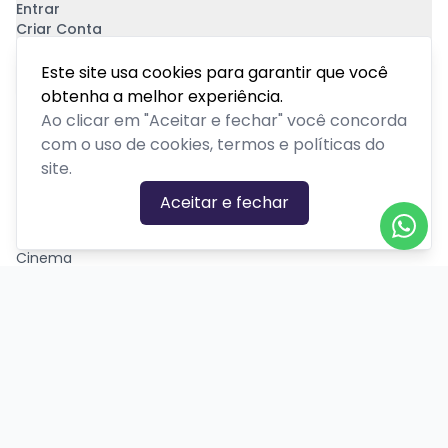
Entrar
Criar Conta
Pagamento Seguro
Este site usa cookies para garantir que você
obtenha a melhor experiência.
Ao clicar em "Aceitar e fechar" você concorda
com o uso de cookies, termos e políticas do
site.
CATEGORIAS DE EVENTOS
Aceitar e fechar
Carnaval
Cinema
Competição ou torneio
Corporativo
Corrida
Curso, aula, treinamento ou workshop
Drive-in