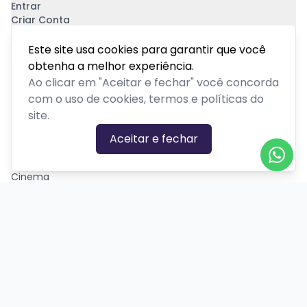
Entrar
Criar Conta
Pagamento Seguro
Este site usa cookies para garantir que você
obtenha a melhor experiência.
Ao clicar em "Aceitar e fechar" você concorda
com o uso de cookies, termos e políticas do
site.
CATEGORIAS DE EVENTOS
Aceitar e fechar
Carnaval
Cinema
Competição ou torneio
Corporativo
Corrida
Curso, aula, treinamento ou workshop
Drive-in