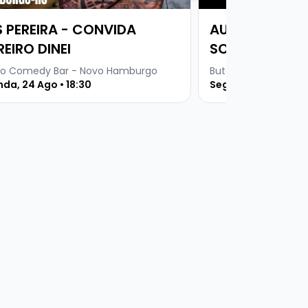
S PEREIRA - CONVIDA
AUGUSTO BOE
REIRO DINEI
SOLO
o Comedy Bar - Novo Hamburgo
Buteco Comedy Bar
da, 24 Ago • 18:30
Segunda, 31 Ago • 1