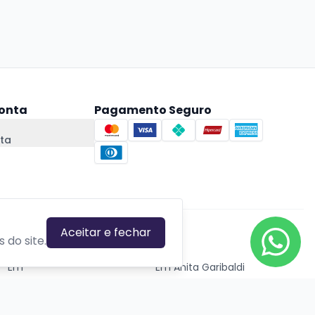
onta
Pagamento Seguro
ta
Aceitar e fechar
CIDADES EM DESTAQUE
 do site.
Em
Em Anita Garibaldi
Em Canela
Em Canoas
Em Caxias do Sul
Em Estrela