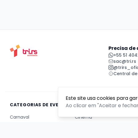
Precisa de
+55 51 404
sac@tri.rs
@trirs_ofic
Central de
Este site usa cookies para ga
CATEGORIAS DE EVENTOS
Ao clicar em "Aceitar e fecha
Carnaval
Cinema
Competição ou torneio
Corporativo
Corrida
Curso, aula, treinamento ou workshop