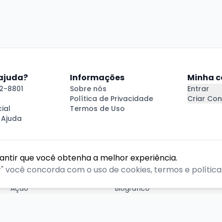
 ajuda?
Informações
Minha c
2-8801
Sobre nós
Entrar
Política de Privacidade
Criar Con
ial
Termos de Uso
 Ajuda
rantir que você obtenha a melhor experiência.
GÊNEROS
r" você concorda com o uso de cookies, termos e políticas
Ação
Biográfico
Comédia
Comédia dramática
Contação
Cult