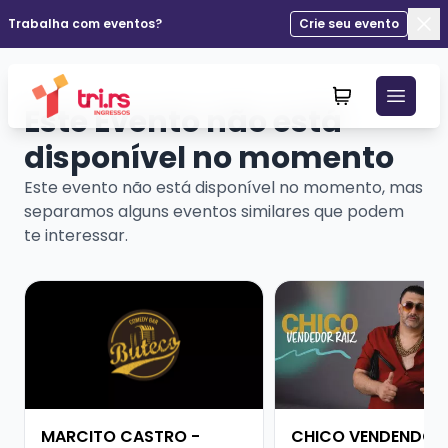
Trabalha com eventos?
Crie seu evento
Fec
Este Evento não está
disponível no momento
Este evento não está disponível no momento, mas
separamos alguns eventos similares que podem
te interessar.
Veja mais sobre MARCITO CASTRO - STANDUP COME
Veja mais sobre CHI
MARCITO CASTRO -
CHICO VENDENDO R