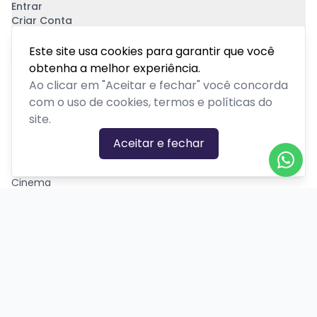
Entrar
Criar Conta
Pagamento Seguro
Este site usa cookies para garantir que você
obtenha a melhor experiência.
Ao clicar em "Aceitar e fechar" você concorda
com o uso de cookies, termos e políticas do
site.
CATEGORIAS DE EVENTOS
Aceitar e fechar
Carnaval
Cinema
Competição ou torneio
Corporativo
Corrida
Curso, aula, treinamento ou workshop
Drive-in