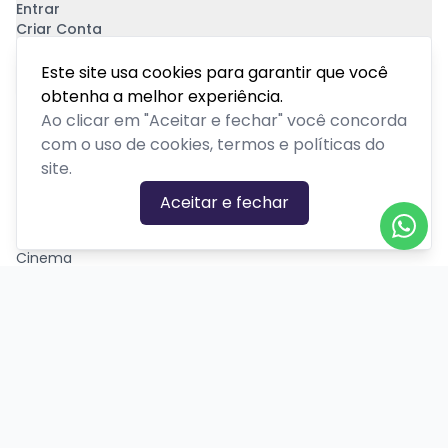
Entrar
Criar Conta
Pagamento Seguro
Este site usa cookies para garantir que você
obtenha a melhor experiência.
Ao clicar em "Aceitar e fechar" você concorda
com o uso de cookies, termos e políticas do
site.
CATEGORIAS DE EVENTOS
Aceitar e fechar
Carnaval
Cinema
Competição ou torneio
Corporativo
Corrida
Curso, aula, treinamento ou workshop
Drive-in