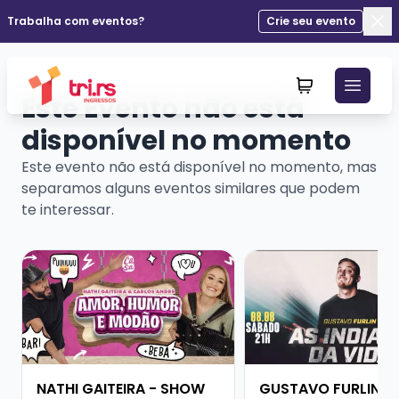
Trabalha com eventos?
Crie seu evento
Fec
Este Evento não está
disponível no momento
Este evento não está disponível no momento, mas
separamos alguns eventos similares que podem
te interessar.
Veja mais sobre NATHI GAITEIRA - SHOW SOLO
Veja mais sobre GUS
NATHI GAITEIRA - SHOW
GUSTAVO FURLIN -