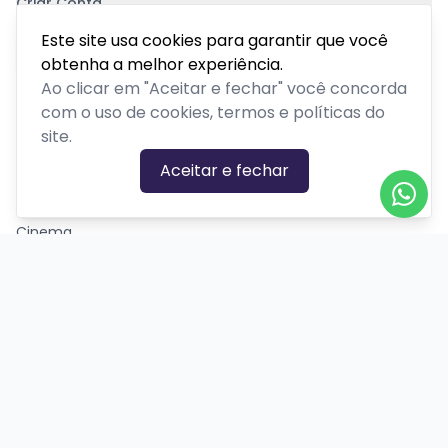
Criar Conta
Pagamento Seguro
Este site usa cookies para garantir que você
obtenha a melhor experiência.
Ao clicar em "Aceitar e fechar" você concorda
com o uso de cookies, termos e políticas do
site.
CATEGORIAS DE EVENTOS
Aceitar e fechar
Carnaval
Cinema
Competição ou torneio
Corporativo
Corrida
Curso, aula, treinamento ou workshop
Drive-in
Espetáculos