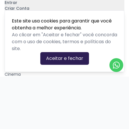
Entrar
Criar Conta
Pagamento Seguro
Este site usa cookies para garantir que você
obtenha a melhor experiência.
Ao clicar em "Aceitar e fechar" você concorda
com o uso de cookies, termos e políticas do
site.
CATEGORIAS DE EVENTOS
Aceitar e fechar
Carnaval
Cinema
Competição ou torneio
Corporativo
Corrida
Curso, aula, treinamento ou workshop
Drive-in