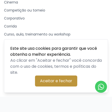
Cinema
Competição ou torneio
Corporativo
Corrida
Curso, aula, treinamento ou workshop
Drive-in
Este site usa cookies para garantir que você
Espetáculos
obtenha a melhor experiência.
Feira, festival ou exposição
Ao clicar em "Aceitar e fechar" você concorda
com o uso de cookies, termos e políticas do
Festas e shows
site.
Meetup ou evento de networking
Aceitar e fechar
Missa ou culto
Outro
Palestra, congresso ou seminário
Parque temático