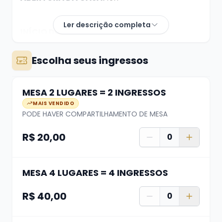
Ler descrição completa
INÍCIO DO SHOW:
21h
Escolha seus ingressos
MESA 2 LUGARES = 2 INGRESSOS
MAIS VENDIDO
DÚVIDAS? whats (51) 99624 3444
PODE HAVER COMPARTILHAMENTO DE MESA
R$ 20,00
0
A compra de ingresso garante apenas seu
lugar, não a localização da mesa. A
distribuição das mesas se dá de acordo com o
MESA 4 LUGARES = 4 INGRESSOS
horário de chegada na casa, quanto antes
R$ 40,00
0
chegar, melhor a mesa.