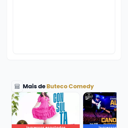
Cancelamentos e desistências
somente
com 24h de antecedência para o show, e de
acordo com a política de cancelamento do
Tri.rs
Os ingressos têm validade até o início do
Mais de
Buteco Comedy
show.
Veja mais sobre DRA ROSÂNGELA CONSULTA
Veja mais sobre L
É isso, divirta-se!
Ingressos esgotados
Ingressos voan