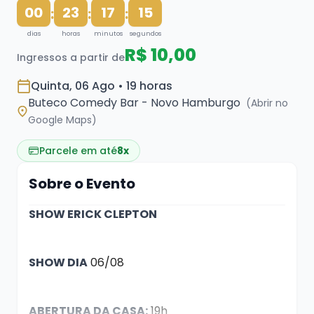
00
23
17
15
:
:
:
dias
horas
minutos
segundos
R$ 10,00
Ingressos a partir de
Quinta, 06 Ago • 19 horas
Buteco Comedy Bar - Novo Hamburgo
(Abrir no
Google Maps)
Parcele em até
8x
Sobre o Evento
SHOW ERICK CLEPTON
SHOW DIA
06/08
ABERTURA DA CASA:
19h