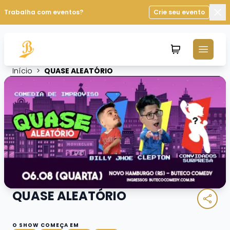
Trabalha com eventos?
Crie seu evento
Fec
Início
>
QUASE ALEATÓRIO
QUASE ALEATÓRIO
O SHOW COMEÇA EM