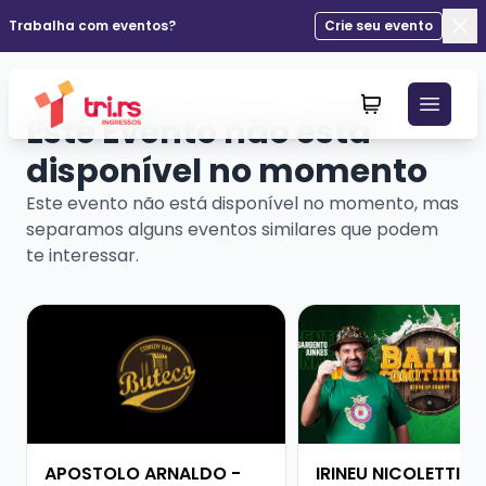
Trabalha com eventos?
Crie seu evento
Fec
Este Evento não está
disponível no momento
Este evento não está disponível no momento, mas
separamos alguns eventos similares que podem
te interessar.
Veja mais sobre APOSTOLO ARNALDO - PESADO DEMA
Veja mais sobre IRINE
APOSTOLO ARNALDO -
IRINEU NICOLETTI