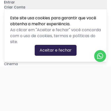
Entrar
Criar Conta
Pagamento Seguro
Este site usa cookies para garantir que você
obtenha a melhor experiência.
Ao clicar em "Aceitar e fechar" você concorda
com o uso de cookies, termos e políticas do
site.
CATEGORIAS DE EVENTOS
Aceitar e fechar
Carnaval
Cinema
Competição ou torneio
Corporativo
Corrida
Curso, aula, treinamento ou workshop
Drive-in