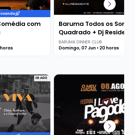
 voando
 Comédia com
Baruma Todos os Sons B
s
Quadrado + Dj Resident
BARUMA DINNER CLUB
 horas
Domingo, 07 Jun • 20 horas
A VIVA | APESAR DE VOCÊ - CHICO BUARQUE E A DITADUR
Veja mais sobre FESTIVAL I LOVE