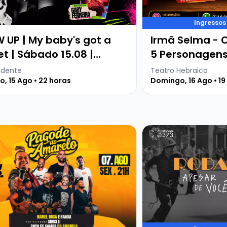
Ingressos
 UP | My baby's got a
Irmã Selma -
et | Sábado 15.08 |
5 Personagen
ente
idente
Teatro Hebraica
, 15 Ago • 22 horas
Domingo, 16 Ago • 19
R
is sobre PAGODE DO AMARELO NO O MEU LUGAR
Veja mais sobre ROD