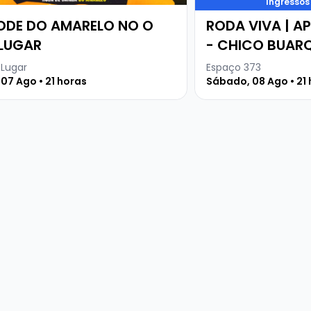
Ingressos
ODE DO AMARELO NO O
RODA VIVA | A
LUGAR
- CHICO BUARQ
DITADURA MILI
Lugar
Espaço 373
 07 Ago • 21 horas
Sábado, 08 Ago • 21