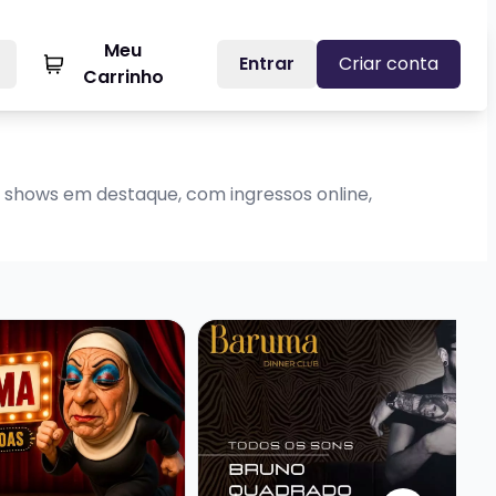
Meu
Entrar
Criar conta
Carrinho
 shows em destaque, com ingressos online,
| Ocidente
ã Selma - Comédia com 5 Personagens
Veja mais sobre Baruma Todos os 