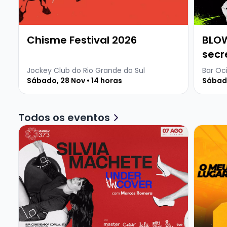
Chisme Festival 2026
BLOW
secr
Ocid
Jockey Club do Rio Grande do Sul
Bar Oc
Sábado, 28 Nov • 14 horas
Sábado
Todos os eventos
Veja mais sobre SILVIA MACHETE - UNDER THE COVE
Veja ma