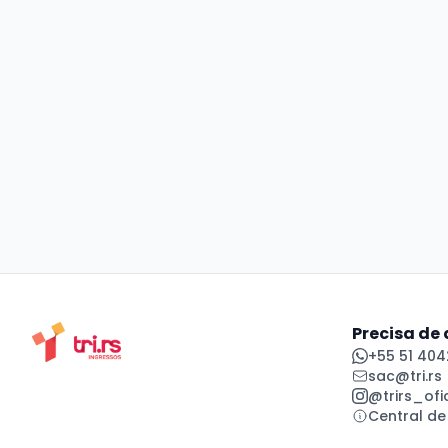
Precisa de
+55 51 404
sac@tri.rs
@trirs_ofic
Central de