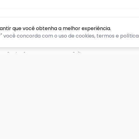
GÊNEROS
rantir que você obtenha a melhor experiência.
Ação
Biográfico
r" você concorda com o uso de cookies, termos e políticas
Comédia
Comédia dramática
Contação
Cult
Dança
Drama
Educação
Espírita
Experimental
Experiência
Ilusionismo
Infantil
Instalação
Literatura
Musical
Mágica
Música Instrumental
Oficina
Performance
Show de Música