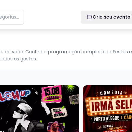
Crie seu evento
to de você. Confira a programação completa de Festas e
todos os gostos.
s sobre BLOW UP | My baby's got a secret | Sábado 15.08 
Veja mais sobre Irm