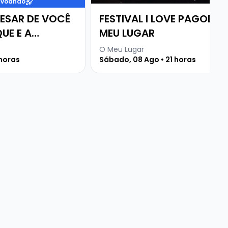
 voando
PESAR DE VOCÊ
FESTIVAL I LOVE PAGODE |
UE E A
MEU LUGAR
TAR
O Meu Lugar
 horas
Sábado, 08 Ago • 21 horas