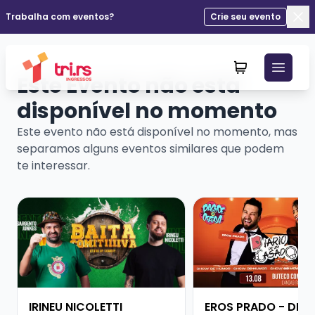
Trabalha com eventos?
Crie seu evento
Fec
Este Evento não está
disponível no momento
Este evento não está disponível no momento, mas
separamos alguns eventos similares que podem
te interessar.
Veja mais sobre IRINEU NICOLETTI
Veja mais sobre ERO
IRINEU NICOLETTI
EROS PRADO - DIÁR