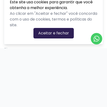
Este site usa cookies para garantir que você
obtenha a melhor experiência.
Ao clicar em "Aceitar e fechar" você concorda
com o uso de cookies, termos e políticas do
site.
CATEGORIAS DE EVENTOS
Aceitar e fechar
Carnaval
Cinema
Competição ou torneio
Corporativo
Corrida
Curso, aula, treinamento ou workshop
Drive-in
Espetáculos
Feira, festival ou exposição