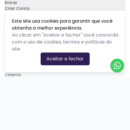
Entrar
Criar Conta
Pagamento Seguro
Este site usa cookies para garantir que você
obtenha a melhor experiência.
Ao clicar em "Aceitar e fechar" você concorda
com o uso de cookies, termos e políticas do
site.
CATEGORIAS DE EVENTOS
Aceitar e fechar
Carnaval
Cinema
Competição ou torneio
Corporativo
Corrida
Curso, aula, treinamento ou workshop
Drive-in