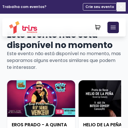
Trabalha com eventos?
Crie seu evento
Fec
Este Evento não está
disponível no momento
Este evento não está disponível no momento, mas
separamos alguns eventos similares que podem
te interessar.
Veja mais sobre EROS PRADO - A QUINTA SÉRIE VENCE
Veja mais sobre HELI
EROS PRADO - A QUINTA
HELIO DE LA PEÑA -