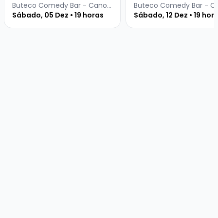
CLEPTON E RAPHAEL
Buteco Comedy Bar - Canoas
Sábado, 05 Dez • 19 horas
Sábado, 12 Dez • 19 hor
GOMES DO PRETINHO
BÁSICO