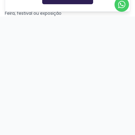
Espetáculos
Feira, festival ou exposição
Festas e shows
Meetup ou evento de networking
Missa ou culto
Outro
Palestra, congresso ou seminário
Parque temático
Passeios, excursões ou tour
Retiro ou acampamento
GÊNEROS
Ação
Biográfico