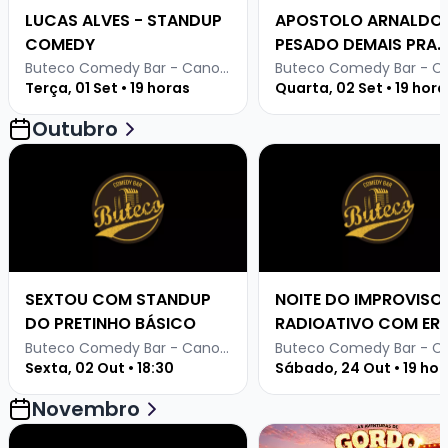
LUCAS ALVES - STANDUP
APOSTOLO ARNALDO 
COMEDY
PESADO DEMAIS PRA
INTERNET
Buteco Comedy Bar - Canoas
Terça, 01 Set • 19 horas
Quarta, 02 Set • 19 hora
Outubro
Veja mais sobre SEXTOU COM STANDUP DO PRETINHO 
Veja mais sobre NOIT
SEXTOU COM STANDUP
NOITE DO IMPROVISO
DO PRETINHO BÁSICO
RADIOATIVO COM ER
CLEPTON E RAPHAEL
Buteco Comedy Bar - Canoas
Sexta, 02 Out • 18:30
Sábado, 24 Out • 19 hor
GOMES DO PRETINHO
BÁSICO
Novembro
Veja mais sobre SEXTOU COM STANDUP DO PRETINHO 
Veja mais sobre AS AV