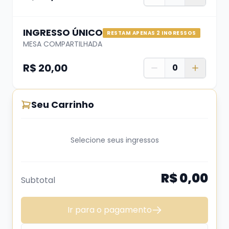
Pedimos que caso haja necessidades
INGRESSO ÚNICO
RESTAM APENAS 2 INGRESSOS
especiais de locomoção ou localização, que
MESA COMPARTILHADA
sejamos avisados pelo nosso Whats
(51)
R$ 20,00
0
99624 3444
Seu Carrinho
PROIBIDA
a entrada de menores de 16 anos
Selecione seus ingressos
na casa, crianças de colo e recém-nascidos.
R$ 0,00
Subtotal
Ir para o pagamento
O ingresso é virtual, quando você termina o