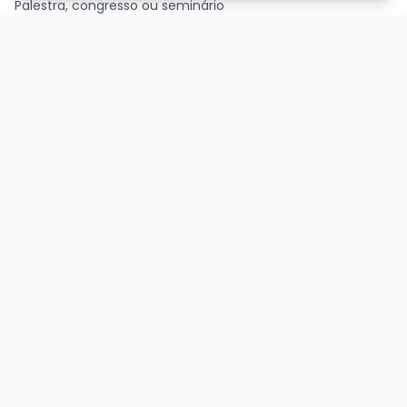
Palestra, congresso ou seminário
Parque temático
Passeios, excursões ou tour
Retiro ou acampamento
GÊNEROS
Ação
Biográfico
Comédia
Comédia dramática
Contação
Cult
Dança
Drama