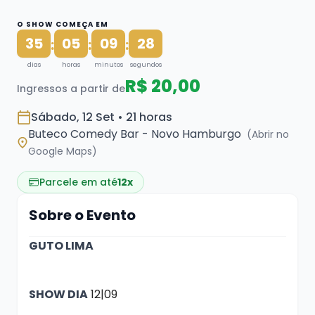
O SHOW COMEÇA EM
35
05
09
28
:
:
:
dias
horas
minutos
segundos
R$ 20,00
Ingressos a partir de
Sábado, 12 Set • 21 horas
Buteco Comedy Bar - Novo Hamburgo
(Abrir no
Google Maps)
Parcele em até
12x
Sobre o Evento
GUTO LIMA
SHOW DIA
12|09