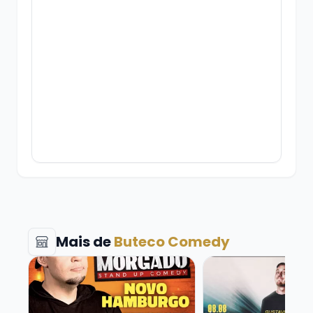
Cancelamentos e desistências
somente
com 24h de antecedência para o show, e de
acordo com a política de cancelamento do
Tri.rs
Os ingressos têm validade até o início do
Mais de
Buteco Comedy
show.
Veja mais sobre ROGERIO MORGADO - SHOW SOLO
Veja mais sobre G