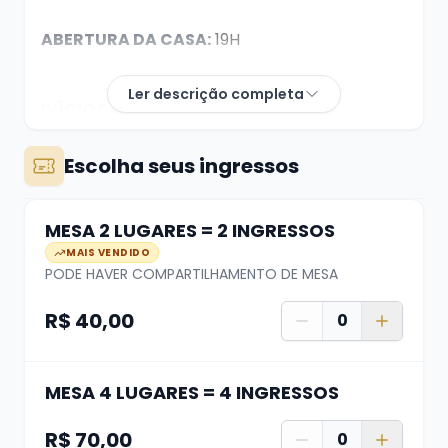
ABERTURA DA CASA:
19H
Ler descrição completa
INÍCIO DO SHOW:
21H
Escolha seus ingressos
MESA 2 LUGARES = 2 INGRESSOS
MAIS VENDIDO
DÚVIDAS? whats (51) 99624 3444
PODE HAVER COMPARTILHAMENTO DE MESA
R$ 40,00
0
A compra de ingresso garante apenas seu
lugar, não a localização da mesa. A
distribuição das mesas se dá de acordo com o
MESA 4 LUGARES = 4 INGRESSOS
horário de chegada na casa, quanto antes
R$ 70,00
0
chegar, melhor a mesa.