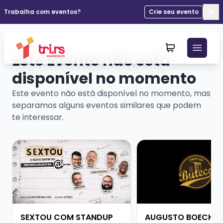
Trabalha com eventos?
Crie seu evento
Fec
Este Evento não está
disponível no momento
Este evento não está disponível no momento, mas
separamos alguns eventos similares que podem
te interessar.
Veja mais sobre SEXTOU COM STANDUP DO PRETINHO
Veja mais sobre AU
SEXTOU COM STANDUP
AUGUSTO BOECHE 