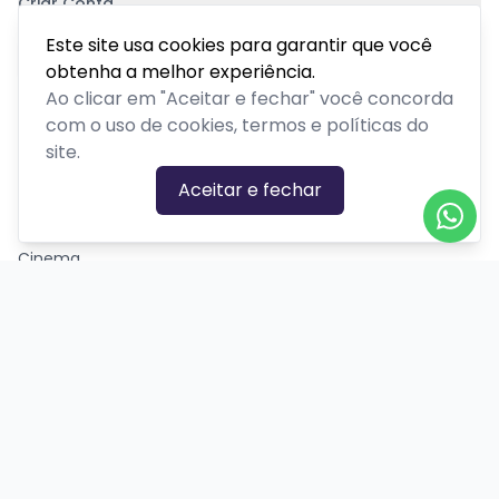
Criar Conta
Pagamento Seguro
Este site usa cookies para garantir que você
obtenha a melhor experiência.
Ao clicar em "Aceitar e fechar" você concorda
com o uso de cookies, termos e políticas do
site.
CATEGORIAS DE EVENTOS
Aceitar e fechar
Carnaval
Cinema
Competição ou torneio
Corporativo
Corrida
Curso, aula, treinamento ou workshop
Drive-in
Espetáculos