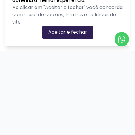
obtenha a melhor experiência.
Ao clicar em "Aceitar e fechar" você concorda
com o uso de cookies, termos e políticas do
site.
Aceitar e fechar
CATEGORIAS DE EVENTOS
Carnaval
Cinema
Competição ou torneio
Corporativo
Corrida
Curso, aula, treinamento ou workshop
Drive-in
Espetáculos
Feira, festival ou exposição
Festas e shows