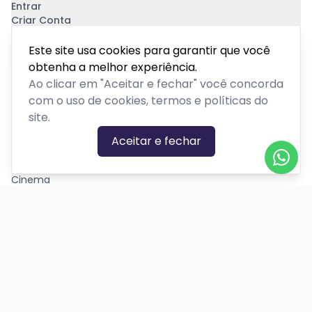
Entrar
Criar Conta
Pagamento Seguro
Este site usa cookies para garantir que você
obtenha a melhor experiência.
Ao clicar em "Aceitar e fechar" você concorda
com o uso de cookies, termos e políticas do
site.
CATEGORIAS DE EVENTOS
Aceitar e fechar
Carnaval
Cinema
Competição ou torneio
Corporativo
Corrida
Curso, aula, treinamento ou workshop
Drive-in