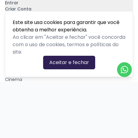
Entrar
Criar Conta
Pagamento Seguro
Este site usa cookies para garantir que você
obtenha a melhor experiência.
Ao clicar em "Aceitar e fechar" você concorda
com o uso de cookies, termos e políticas do
site.
CATEGORIAS DE EVENTOS
Aceitar e fechar
Carnaval
Cinema
Competição ou torneio
Corporativo
Corrida
Curso, aula, treinamento ou workshop
Drive-in