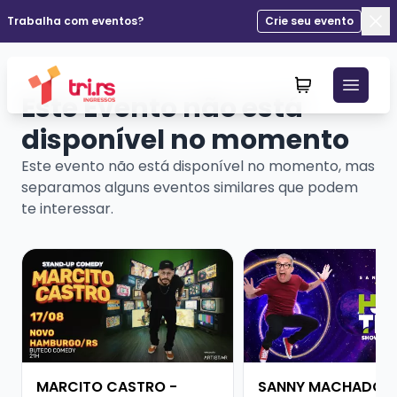
Trabalha com eventos?
Crie seu evento
Fec
Este Evento não está
disponível no momento
Este evento não está disponível no momento, mas
separamos alguns eventos similares que podem
te interessar.
Veja mais sobre MARCITO CASTRO - STANDUP COME
Veja mais sobre SAN
MARCITO CASTRO -
SANNY MACHADO -