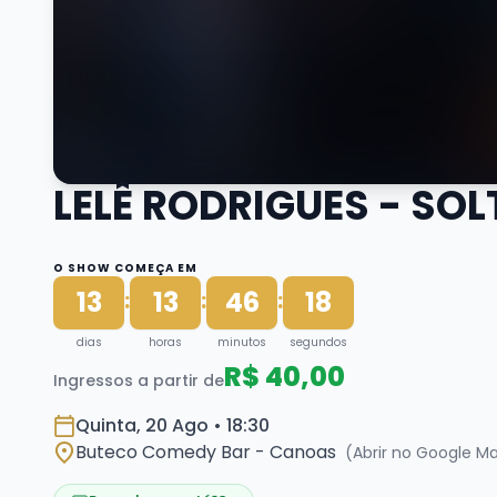
LELÊ RODRIGUES - SO
O SHOW COMEÇA EM
13
13
46
17
:
:
:
dias
horas
minutos
segundos
R$ 40,00
Ingressos a partir de
Quinta, 20 Ago • 18:30
Buteco Comedy Bar - Canoas
(Abrir no Google M