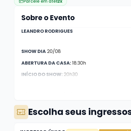
Parcele em até
12x
Sobre o Evento
LEANDRO RODRIGUES
SHOW DIA
20/08
ABERTURA DA CASA:
18:30h
INÍCIO DO SHOW:
20h30
DÚVIDAS? whats (51) 99624 3444
Escolha seus ingresso
A compra de ingresso garante apenas seu luga
casa, quanto antes chegar, melhor a mesa.