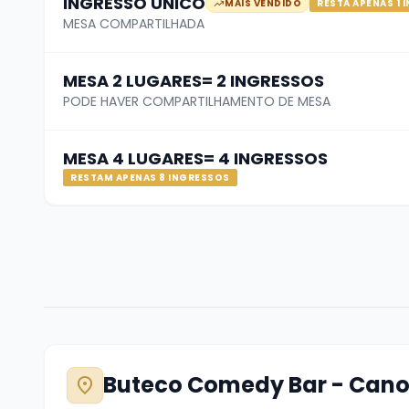
INGRESSO ÚNICO
MAIS VENDIDO
RESTA APENAS 1 
MESA COMPARTILHADA
Pedimos que caso haja necessidades especiais 
MESA 2 LUGARES= 2 INGRESSOS
PODE HAVER COMPARTILHAMENTO DE MESA
PROIBIDA
a entrada de menores de 16 anos na 
MESA 4 LUGARES= 4 INGRESSOS
RESTAM APENAS 8 INGRESSOS
O ingresso é virtual, quando você termina o pa
Por exemplo, se seu nome for Astrufio, vc ch
demais para ser divulgado!
Buteco Comedy Bar - Can