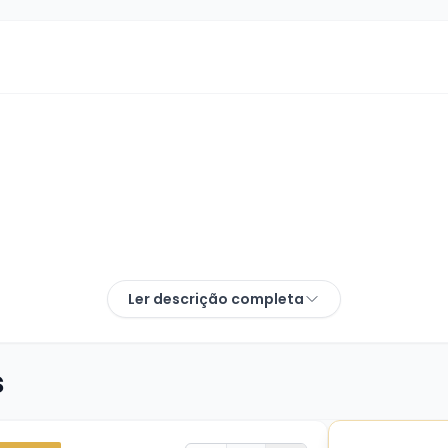
Ler descrição completa
s
r, não a localização da mesa. A distribuição das mesa