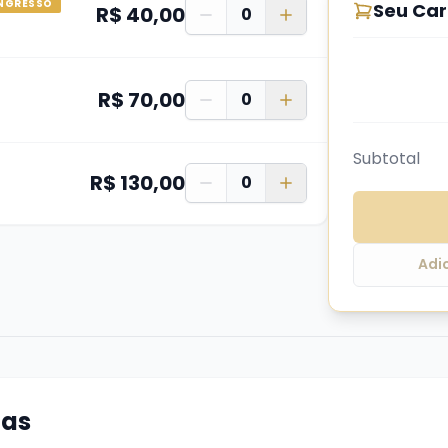
INGRESSO
Seu Car
R$ 40,00
0
de locomoção ou localização, que sejamos avisados pelo
R$ 70,00
0
Subtotal
casa, crianças de colo e recém-nascidos.
R$ 130,00
0
Adi
gamento seu nome vai para nossa lista na recepção, e no
ega e fala assim: Olá! Fiz uma compra em nome de Arthu
oas