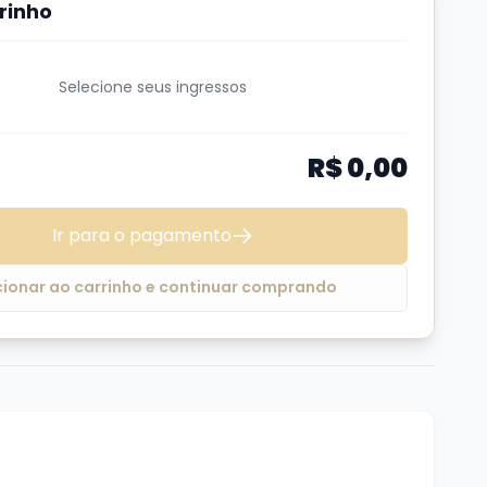
rinho
 nosso Whats
(51) 99624 3444
Selecione seus ingressos
R$ 0,00
Ir para o pagamento
cionar ao carrinho e continuar comprando
 dia do show é só falar seu nome na chegada.
r, fala Arthur porque Astrufio é um nome ruim