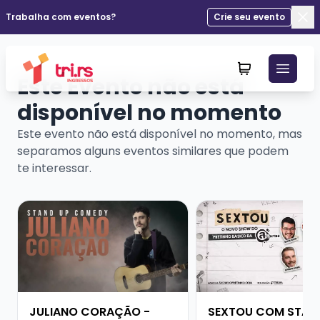
Trabalha com eventos?
Crie seu evento
Fec
Este Evento não está
disponível no momento
Este evento não está disponível no momento, mas
separamos alguns eventos similares que podem
te interessar.
Veja mais sobre JULIANO CORAÇÃO - SHOW SOLO
Veja mais sobre SE
JULIANO CORAÇÃO -
SEXTOU COM STAN