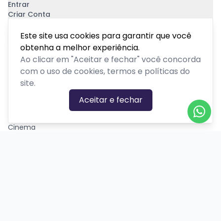
Entrar
Criar Conta
Pagamento Seguro
Este site usa cookies para garantir que você
obtenha a melhor experiência.
Ao clicar em "Aceitar e fechar" você concorda
com o uso de cookies, termos e políticas do
site.
CATEGORIAS DE EVENTOS
Aceitar e fechar
Carnaval
Cinema
Competição ou torneio
Corporativo
Corrida
Curso, aula, treinamento ou workshop
Drive-in