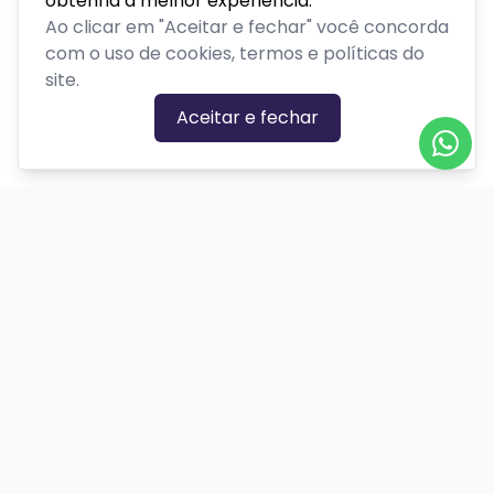
obtenha a melhor experiência.
Ao clicar em "Aceitar e fechar" você concorda
com o uso de cookies, termos e políticas do
site.
Aceitar e fechar
CATEGORIAS DE EVENTOS
Carnaval
Cinema
Competição ou torneio
Corporativo
Corrida
Curso, aula, treinamento ou workshop
Drive-in
Espetáculos
Feira, festival ou exposição
Festas e shows