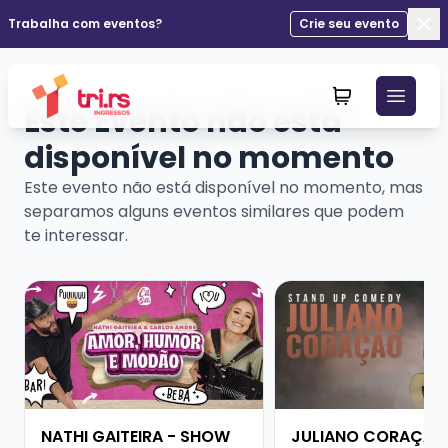
Trabalha com eventos?
Crie seu evento
Fec
Este Evento não está
disponível no momento
Este evento não está disponível no momento, mas
separamos alguns eventos similares que podem
te interessar.
Veja mais sobre NATHI GAITEIRA - SHOW SOLO
Veja mais sobre JU
NATHI GAITEIRA - SHOW
JULIANO CORAÇÃO