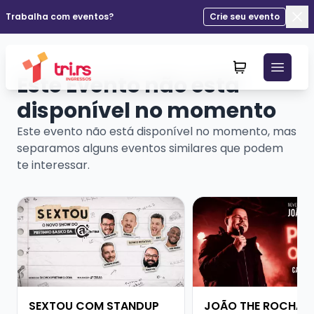
Trabalha com eventos?
Crie seu evento
Fec
Este Evento não está
disponível no momento
Este evento não está disponível no momento, mas
separamos alguns eventos similares que podem
te interessar.
Veja mais sobre SEXTOU COM STANDUP DO PRETINHO
Veja mais sobre JOÃ
SEXTOU COM STANDUP
JOÃO THE ROCHA -