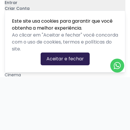
Entrar
Criar Conta
Pagamento Seguro
Este site usa cookies para garantir que você
obtenha a melhor experiência.
Ao clicar em "Aceitar e fechar" você concorda
com o uso de cookies, termos e políticas do
site.
CATEGORIAS DE EVENTOS
Aceitar e fechar
Carnaval
Cinema
Competição ou torneio
Corporativo
Corrida
Curso, aula, treinamento ou workshop
Drive-in