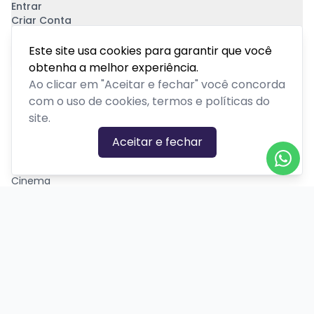
Entrar
Criar Conta
Pagamento Seguro
Este site usa cookies para garantir que você
obtenha a melhor experiência.
Ao clicar em "Aceitar e fechar" você concorda
com o uso de cookies, termos e políticas do
site.
CATEGORIAS DE EVENTOS
Aceitar e fechar
Carnaval
Cinema
Competição ou torneio
Corporativo
Corrida
Curso, aula, treinamento ou workshop
Drive-in