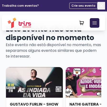
Trabalha com eventos?
Crie seu evento
Fec
Este Evento não está
disponível no momento
Este evento não está disponível no momento, mas
separamos alguns eventos similares que podem
te interessar.
Veja mais sobre GUSTAVO FURLIN - SHOW SOLO
Veja mais sobre NATH
GUSTAVO FURLIN - SHOW
NATHI GAITEIRA - 