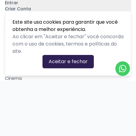
Entrar
Criar Conta
Pagamento Seguro
Este site usa cookies para garantir que você
obtenha a melhor experiência.
Ao clicar em "Aceitar e fechar" você concorda
com o uso de cookies, termos e políticas do
site.
CATEGORIAS DE EVENTOS
Aceitar e fechar
Carnaval
Cinema
Competição ou torneio
Corporativo
Corrida
Curso, aula, treinamento ou workshop
Drive-in