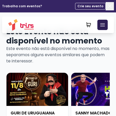
Trabalha com eventos?
Crie seu evento
Fec
Este Evento não está
disponível no momento
Este evento não está disponível no momento, mas
separamos alguns eventos similares que podem
te interessar.
Veja mais sobre GURI DE URUGUAIANA
Veja mais sobre SAN
GURI DE URUGUAIANA
SANNY MACHADO -