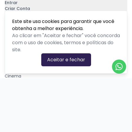
Entrar
Criar Conta
Pagamento Seguro
Este site usa cookies para garantir que você
obtenha a melhor experiência.
Ao clicar em "Aceitar e fechar" você concorda
com o uso de cookies, termos e políticas do
site.
CATEGORIAS DE EVENTOS
Aceitar e fechar
Carnaval
Cinema
Competição ou torneio
Corporativo
Corrida
Curso, aula, treinamento ou workshop
Drive-in