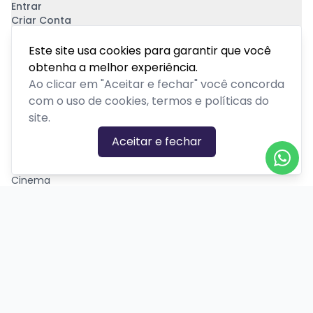
Entrar
Criar Conta
Pagamento Seguro
Este site usa cookies para garantir que você
obtenha a melhor experiência.
Ao clicar em "Aceitar e fechar" você concorda
com o uso de cookies, termos e políticas do
site.
CATEGORIAS DE EVENTOS
Aceitar e fechar
Carnaval
Cinema
Competição ou torneio
Corporativo
Corrida
Curso, aula, treinamento ou workshop
Drive-in