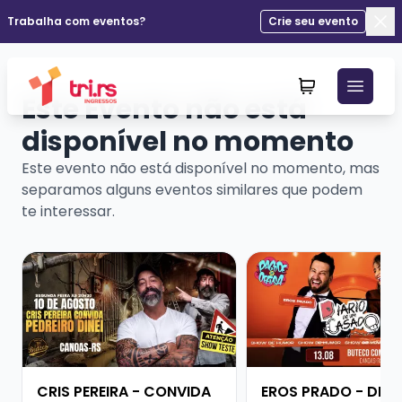
Trabalha com eventos?
Crie seu evento
Fec
Este Evento não está
disponível no momento
Este evento não está disponível no momento, mas
separamos alguns eventos similares que podem
te interessar.
Veja mais sobre CRIS PEREIRA - CONVIDA PEDREIRO DI
Veja mais sobre ERO
CRIS PEREIRA - CONVIDA
EROS PRADO - DIÁR