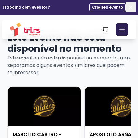
Trabalha com eventos?
Crie seu evento
Fec
Este Evento não está
disponível no momento
Este evento não está disponível no momento, mas
separamos alguns eventos similares que podem
te interessar.
Veja mais sobre MARCITO CASTRO - STANDUP COME
Veja mais sobre APO
MARCITO CASTRO -
APOSTOLO ARNALD