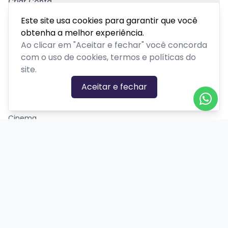
Criar Conta
Pagamento Seguro
Este site usa cookies para garantir que você
obtenha a melhor experiência.
Ao clicar em "Aceitar e fechar" você concorda
com o uso de cookies, termos e políticas do
site.
CATEGORIAS DE EVENTOS
Aceitar e fechar
Carnaval
Cinema
Competição ou torneio
Corporativo
Corrida
Curso, aula, treinamento ou workshop
Drive-in
Espetáculos