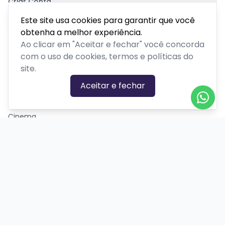
Criar Conta
Pagamento Seguro
Este site usa cookies para garantir que você
obtenha a melhor experiência.
Ao clicar em "Aceitar e fechar" você concorda
com o uso de cookies, termos e políticas do
site.
CATEGORIAS DE EVENTOS
Aceitar e fechar
Carnaval
Cinema
Competição ou torneio
Corporativo
Corrida
Curso, aula, treinamento ou workshop
Drive-in
Espetáculos