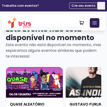
Trabalha com eventos?
Crie seu evento
Fec
Este Evento não está
disponível no momento
Este evento não está disponível no momento, mas
separamos alguns eventos similares que podem
te interessar.
Veja mais sobre QUASE ALEATÓRIO
Veja mais sobre GUS
QUASE ALEATÓRIO
GUSTAVO FURLIN -