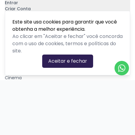
Entrar
Criar Conta
Pagamento Seguro
Este site usa cookies para garantir que você
obtenha a melhor experiência.
Ao clicar em "Aceitar e fechar" você concorda
com o uso de cookies, termos e políticas do
site.
CATEGORIAS DE EVENTOS
Aceitar e fechar
Carnaval
Cinema
Competição ou torneio
Corporativo
Corrida
Curso, aula, treinamento ou workshop
Drive-in