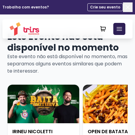
Trabalha com eventos?
Crie seu evento
Fec
Este Evento não está
disponível no momento
Este evento não está disponível no momento, mas
separamos alguns eventos similares que podem
te interessar.
Veja mais sobre IRINEU NICOLETTI
Veja mais sobre OP
IRINEU NICOLETTI
OPEN DE BATATA FRITA