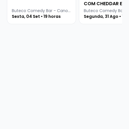
COM CHEDDAR E B
+ SHOW DE COMÉD
Buteco Comedy Bar - Canoas
Sexta, 04 Set • 19 horas
Segunda, 31 Ago • 19 
COM GUTO LIMA