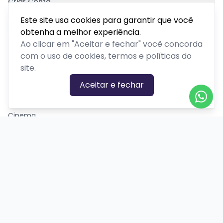
Criar Conta
Pagamento Seguro
Este site usa cookies para garantir que você
obtenha a melhor experiência.
Ao clicar em "Aceitar e fechar" você concorda
com o uso de cookies, termos e políticas do
site.
CATEGORIAS DE EVENTOS
Aceitar e fechar
Carnaval
Cinema
Competição ou torneio
Corporativo
Corrida
Curso, aula, treinamento ou workshop
Drive-in
Espetáculos