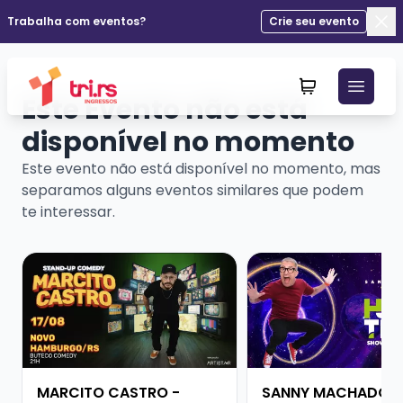
Trabalha com eventos?
Crie seu evento
Fec
Este Evento não está
disponível no momento
Este evento não está disponível no momento, mas
separamos alguns eventos similares que podem
te interessar.
Veja mais sobre MARCITO CASTRO - STANDUP COME
Veja mais sobre SAN
MARCITO CASTRO -
SANNY MACHADO -