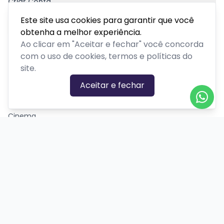
Criar Conta
Pagamento Seguro
Este site usa cookies para garantir que você
obtenha a melhor experiência.
Ao clicar em "Aceitar e fechar" você concorda
com o uso de cookies, termos e políticas do
site.
CATEGORIAS DE EVENTOS
Aceitar e fechar
Carnaval
Cinema
Competição ou torneio
Corporativo
Corrida
Curso, aula, treinamento ou workshop
Drive-in
Espetáculos