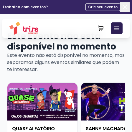
Trabalha com eventos?
Crie seu evento
Fec
Este Evento não está
disponível no momento
Este evento não está disponível no momento, mas
separamos alguns eventos similares que podem
te interessar.
Veja mais sobre QUASE ALEATÓRIO
Veja mais sobre SAN
QUASE ALEATÓRIO
SANNY MACHADO -