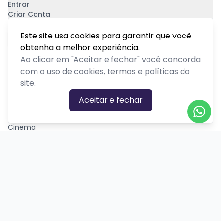
Entrar
Criar Conta
Pagamento Seguro
Este site usa cookies para garantir que você
obtenha a melhor experiência.
Ao clicar em "Aceitar e fechar" você concorda
com o uso de cookies, termos e políticas do
site.
CATEGORIAS DE EVENTOS
Aceitar e fechar
Carnaval
Cinema
Competição ou torneio
Corporativo
Corrida
Curso, aula, treinamento ou workshop
Drive-in