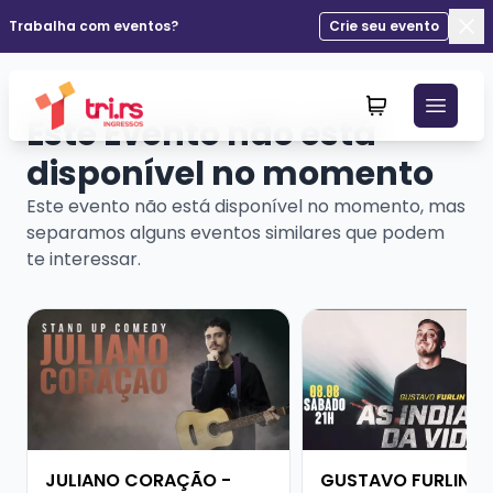
Trabalha com eventos?
Crie seu evento
Fec
Este Evento não está
disponível no momento
Este evento não está disponível no momento, mas
separamos alguns eventos similares que podem
te interessar.
Veja mais sobre JULIANO CORAÇÃO - SHOW SOLO
Veja mais sobre GUS
JULIANO CORAÇÃO -
GUSTAVO FURLIN -