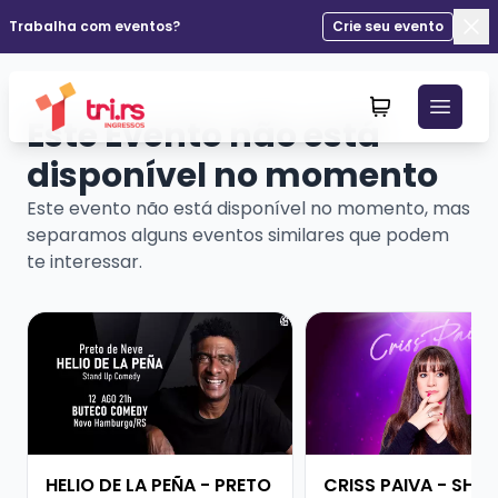
Trabalha com eventos?
Crie seu evento
Fec
Este Evento não está
disponível no momento
Este evento não está disponível no momento, mas
separamos alguns eventos similares que podem
te interessar.
Veja mais sobre HELIO DE LA PEÑA - PRETO DE NEVE
Veja mais sobre CRIS
HELIO DE LA PEÑA - PRETO
CRISS PAIVA - SHO