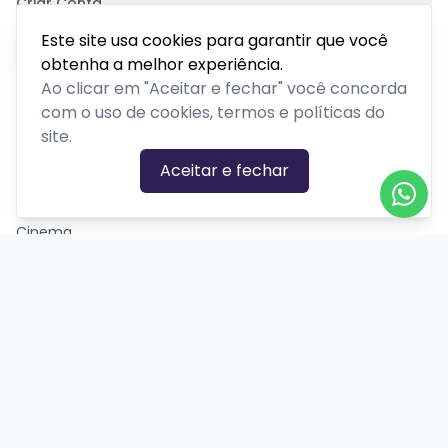
Criar Conta
Pagamento Seguro
Este site usa cookies para garantir que você
obtenha a melhor experiência.
Ao clicar em "Aceitar e fechar" você concorda
com o uso de cookies, termos e políticas do
site.
CATEGORIAS DE EVENTOS
Aceitar e fechar
Carnaval
Cinema
Competição ou torneio
Corporativo
Corrida
Curso, aula, treinamento ou workshop
Drive-in
Espetáculos