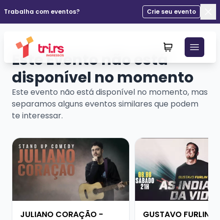
Trabalha com eventos?
Crie seu evento
Fec
Este Evento não está
disponível no momento
Este evento não está disponível no momento, mas
separamos alguns eventos similares que podem
te interessar.
Veja mais sobre JULIANO CORAÇÃO - SHOW SOLO
Veja mais sobre GUS
JULIANO CORAÇÃO -
GUSTAVO FURLIN -