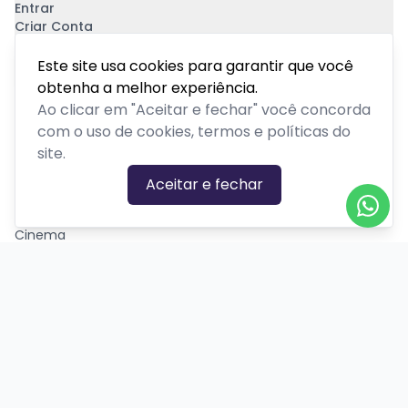
Entrar
Criar Conta
Pagamento Seguro
Este site usa cookies para garantir que você
obtenha a melhor experiência.
Ao clicar em "Aceitar e fechar" você concorda
com o uso de cookies, termos e políticas do
site.
CATEGORIAS DE EVENTOS
Aceitar e fechar
Carnaval
Cinema
Competição ou torneio
Corporativo
Corrida
Curso, aula, treinamento ou workshop
Drive-in