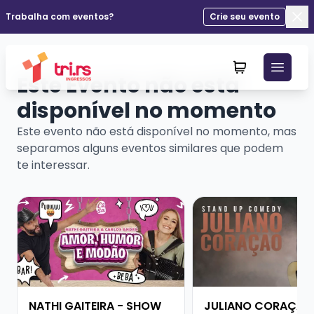
Trabalha com eventos?
Crie seu evento
Fec
Este Evento não está
disponível no momento
Este evento não está disponível no momento, mas
separamos alguns eventos similares que podem
te interessar.
Veja mais sobre NATHI GAITEIRA - SHOW SOLO
Veja mais sobre JU
NATHI GAITEIRA - SHOW
JULIANO CORAÇÃO