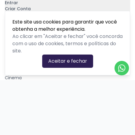
Entrar
Criar Conta
Pagamento Seguro
Este site usa cookies para garantir que você
obtenha a melhor experiência.
Ao clicar em "Aceitar e fechar" você concorda
com o uso de cookies, termos e políticas do
site.
CATEGORIAS DE EVENTOS
Aceitar e fechar
Carnaval
Cinema
Competição ou torneio
Corporativo
Corrida
Curso, aula, treinamento ou workshop
Drive-in