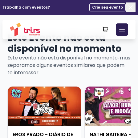
Trabalha com eventos?
Crie seu evento
Fec
Este Evento não está
disponível no momento
Este evento não está disponível no momento, mas
separamos alguns eventos similares que podem
te interessar.
Veja mais sobre EROS PRADO - DIÁRIO DE UM CASAD
Veja mais sobre NATH
EROS PRADO - DIÁRIO DE
NATHI GAITEIRA - 