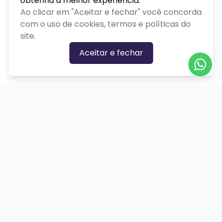
obtenha a melhor experiência.
Ao clicar em "Aceitar e fechar" você concorda
com o uso de cookies, termos e políticas do
site.
Aceitar e fechar
CATEGORIAS DE EVENTOS
Carnaval
Cinema
Competição ou torneio
Corporativo
Corrida
Curso, aula, treinamento ou workshop
Drive-in
Espetáculos
Feira, festival ou exposição
Festas e shows