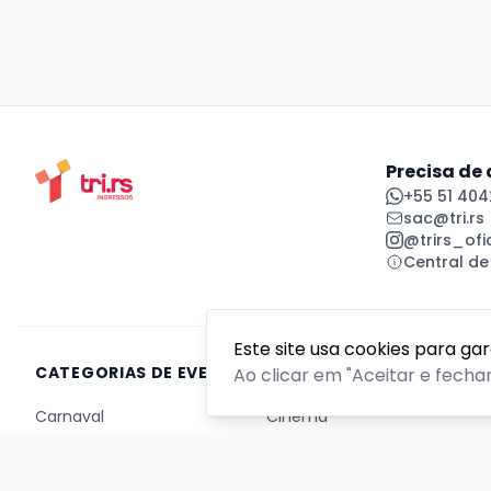
Precisa de
+55 51 404
sac@tri.rs
@trirs_ofic
Central de
Este site usa cookies para ga
CATEGORIAS DE EVENTOS
Ao clicar em "Aceitar e fecha
Carnaval
Cinema
Competição ou torneio
Corporativo
Corrida
Curso, aula, treinamento ou workshop