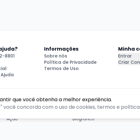
 ajuda?
Informações
Minha c
2-8801
Sobre nós
Entrar
Política de Privacidade
Criar Con
ial
Termos de Uso
 Ajuda
rantir que você obtenha a melhor experiência.
GÊNEROS
r" você concorda com o uso de cookies, termos e políticas
Ação
Biográfico
Comédia
Comédia dramática
Contação
Cult