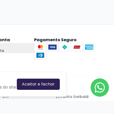
onta
Pagamento Seguro
ta
Aceitar e fechar
CIDADES EM DESTAQUE
 do site.
Em
Em Anita Garibaldi
Em Canela
Em Canoas
Em Caxias do Sul
Em Estrela