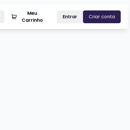
Meu
Entrar
Criar conta
Carrinho
EXTOU COM STANDUP DO PRETINHO BÁSICO
Veja mais sobre NATHI GAITEIRA