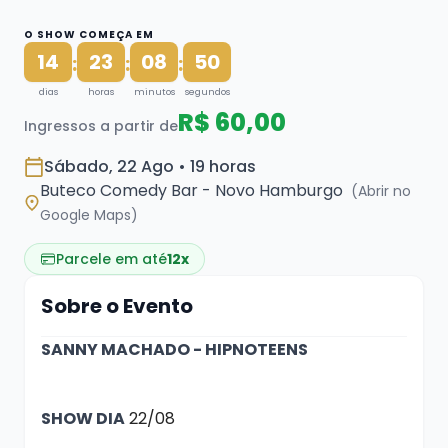
O SHOW COMEÇA EM
14
23
08
50
:
:
:
dias
horas
minutos
segundos
R$ 60,00
Ingressos a partir de
Sábado, 22 Ago • 19 horas
Buteco Comedy Bar - Novo Hamburgo
(Abrir no
Google Maps)
Parcele em até
12x
Sobre o Evento
SANNY MACHADO - HIPNOTEENS
SHOW DIA
22/08