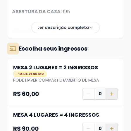
ABERTURA DA CASA:
19h
Ler descrição completa
INÍCIO DO SHOW:
21h
Escolha seus ingressos
DÚVIDAS? whats (51) 99624 3444
MESA 2 LUGARES = 2 INGRESSOS
HipnoTeens é um espetáculo inovador de
MAIS VENDIDO
hipnose cômica criado especialmente para
PODE HAVER COMPARTILHAMENTO DE MESA
crianças e pré-
R$ 60,00
0
adolescentes de 09 a 14 anos. Idealizado pelo
hipnólogo e ilusionista Sanny Machado, o show
foi
MESA 4 LUGARES = 4 INGRESSOS
desenvolvido para atender um público que,
R$ 90,00
0