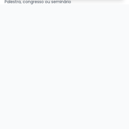
Palestra, congresso ou seminário
Parque temático
Passeios, excursões ou tour
Retiro ou acampamento
GÊNEROS
Ação
Biográfico
Comédia
Comédia dramática
Contação
Cult
Dança
Drama