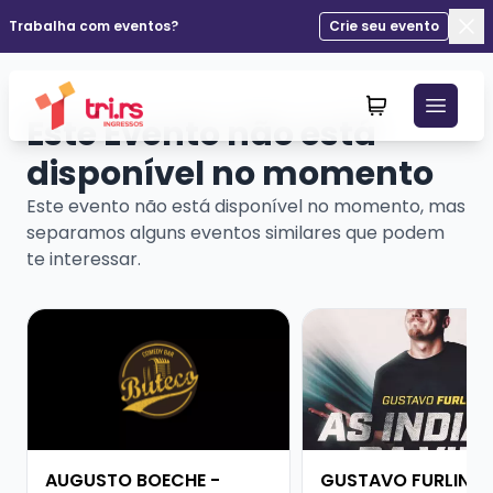
Trabalha com eventos?
Crie seu evento
Fec
Este Evento não está
disponível no momento
Este evento não está disponível no momento, mas
separamos alguns eventos similares que podem
te interessar.
Veja mais sobre AUGUSTO BOECHE - SHOW SOLO
Veja mais sobre GUS
AUGUSTO BOECHE -
GUSTAVO FURLIN -