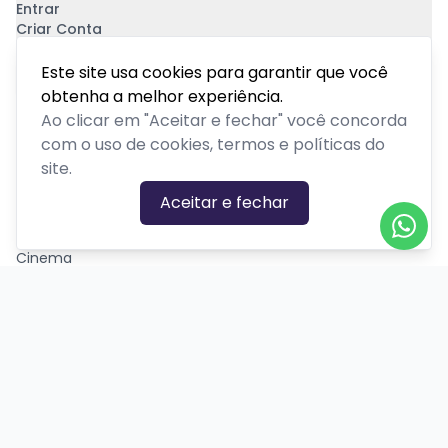
Entrar
Criar Conta
Pagamento Seguro
Este site usa cookies para garantir que você
obtenha a melhor experiência.
Ao clicar em "Aceitar e fechar" você concorda
com o uso de cookies, termos e políticas do
site.
CATEGORIAS DE EVENTOS
Aceitar e fechar
Carnaval
Cinema
Competição ou torneio
Corporativo
Corrida
Curso, aula, treinamento ou workshop
Drive-in