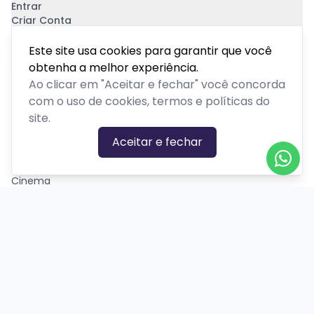
Entrar
Criar Conta
Pagamento Seguro
Este site usa cookies para garantir que você
obtenha a melhor experiência.
Ao clicar em "Aceitar e fechar" você concorda
com o uso de cookies, termos e políticas do
site.
CATEGORIAS DE EVENTOS
Aceitar e fechar
Carnaval
Cinema
Competição ou torneio
Corporativo
Corrida
Curso, aula, treinamento ou workshop
Drive-in