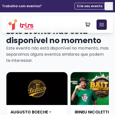
Trabalha com eventos?
Crie seu evento
Fec
Este Evento não está
disponível no momento
Este evento não está disponível no momento, mas
separamos alguns eventos similares que podem
te interessar.
Veja mais sobre AUGUSTO BOECHE - SHOW SOLO
Veja mais sobre IRINE
AUGUSTO BOECHE -
IRINEU NICOLETTI