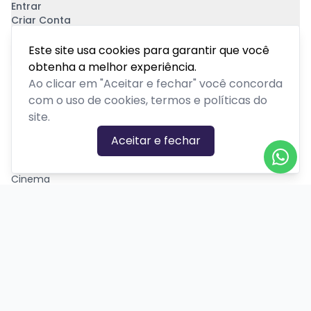
Entrar
Criar Conta
Pagamento Seguro
Este site usa cookies para garantir que você
obtenha a melhor experiência.
Ao clicar em "Aceitar e fechar" você concorda
com o uso de cookies, termos e políticas do
site.
CATEGORIAS DE EVENTOS
Aceitar e fechar
Carnaval
Cinema
Competição ou torneio
Corporativo
Corrida
Curso, aula, treinamento ou workshop
Drive-in