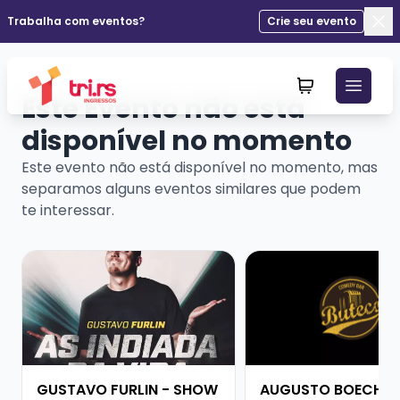
Trabalha com eventos?
Crie seu evento
Fec
Este Evento não está
disponível no momento
Este evento não está disponível no momento, mas
separamos alguns eventos similares que podem
te interessar.
Veja mais sobre GUSTAVO FURLIN - SHOW SOLO
Veja mais sobre AU
GUSTAVO FURLIN - SHOW
AUGUSTO BOECHE 