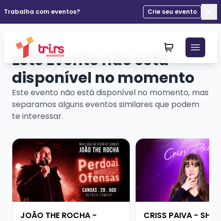
Trabalha com eventos?
Crie seu evento
Fec
Este Evento não está
disponível no momento
Este evento não está disponível no momento, mas
separamos alguns eventos similares que podem
te interessar.
Veja mais sobre JOÃO THE ROCHA - SHOW SOLO
Veja mais sobre CRIS
JOÃO THE ROCHA -
CRISS PAIVA - SHO