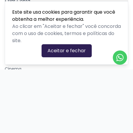
Criar Conta
Pagamento Seguro
Este site usa cookies para garantir que você
obtenha a melhor experiência.
Ao clicar em "Aceitar e fechar" você concorda
com o uso de cookies, termos e políticas do
site.
CATEGORIAS DE EVENTOS
Aceitar e fechar
Carnaval
Cinema
Competição ou torneio
Corporativo
Corrida
Curso, aula, treinamento ou workshop
Drive-in
Espetáculos