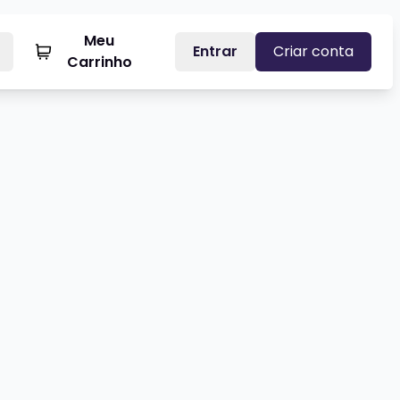
Meu
Entrar
Criar conta
Carrinho
ERNET
NEU NICOLETTI
Veja mais sobre GUSTAVO FURLI