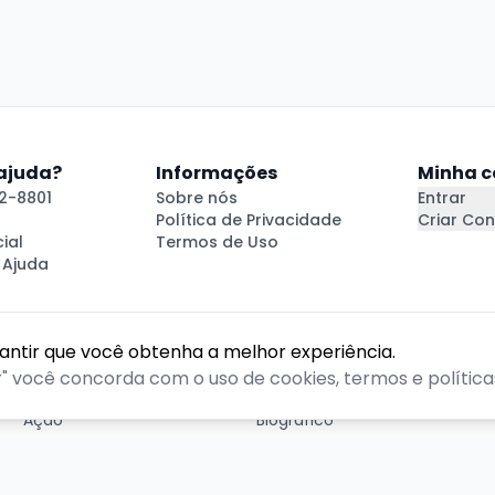
 ajuda?
Informações
Minha c
2-8801
Sobre nós
Entrar
Política de Privacidade
Criar Con
ial
Termos de Uso
 Ajuda
rantir que você obtenha a melhor experiência.
GÊNEROS
r" você concorda com o uso de cookies, termos e políticas
Ação
Biográfico
Comédia
Comédia dramática
Contação
Cult