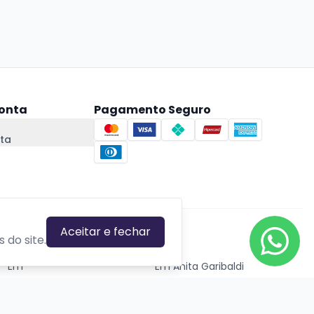
onta
Pagamento Seguro
ta
Aceitar e fechar
CIDADES EM DESTAQUE
 do site.
Em
Em Anita Garibaldi
Em Canela
Em Canoas
Em Caxias do Sul
Em Estrela