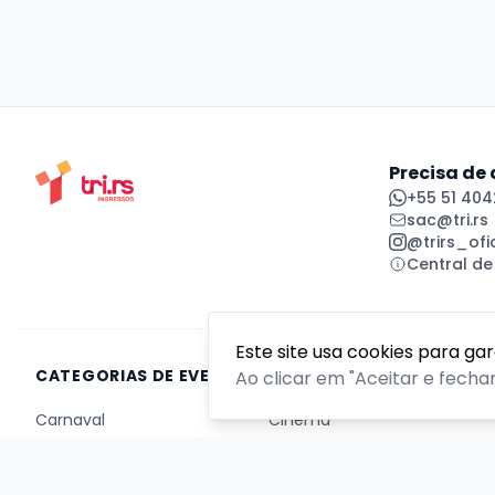
Precisa de
+55 51 404
sac@tri.rs
@trirs_ofic
Central de
Este site usa cookies para ga
CATEGORIAS DE EVENTOS
Ao clicar em "Aceitar e fecha
Carnaval
Cinema
Competição ou torneio
Corporativo
Corrida
Curso, aula, treinamento ou workshop