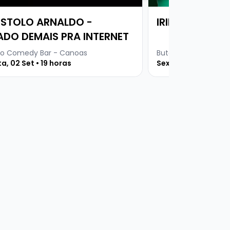
STOLO ARNALDO -
IRINEU NICOLET
ADO DEMAIS PRA INTERNET
o Comedy Bar - Canoas
Buteco Comedy Bar
a, 02 Set • 19 horas
Sexta, 04 Set • 19 h