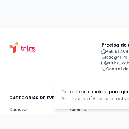
Precisa de
+55 51 404
sac@tri.rs
@trirs_ofic
Central de
Este site usa cookies para ga
CATEGORIAS DE EVENTOS
Ao clicar em "Aceitar e fecha
Carnaval
Cinema
Competição ou torneio
Corporativo
Corrida
Curso, aula, treinamento ou workshop