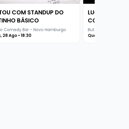
TOU COM STANDUP DO
LUCAS ALVES 
TINHO BÁSICO
COMEDY
o Comedy Bar - Novo Hamburgo
Buteco Comedy Bar
, 28 Ago • 18:30
Quarta, 02 Set • 19