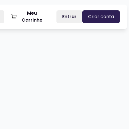
Meu
Entrar
Criar conta
Carrinho
UCAS ALVES - STANDUP COMEDY
Veja mais sobre GUSTAVO FURLI