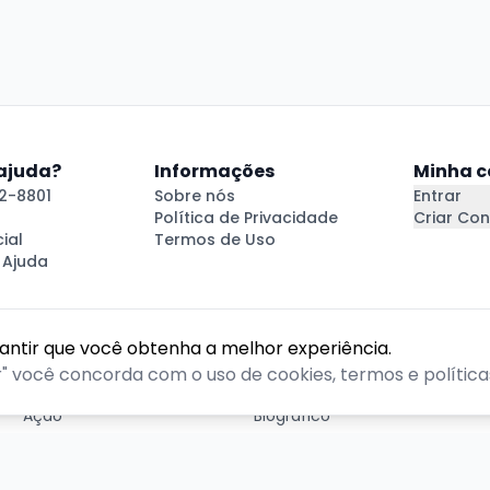
 ajuda?
Informações
Minha c
2-8801
Sobre nós
Entrar
Política de Privacidade
Criar Con
ial
Termos de Uso
 Ajuda
rantir que você obtenha a melhor experiência.
GÊNEROS
r" você concorda com o uso de cookies, termos e políticas
Ação
Biográfico
Comédia
Comédia dramática
Contação
Cult