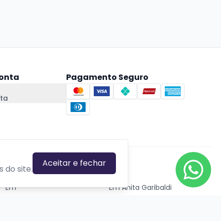
onta
Pagamento Seguro
ta
Aceitar e fechar
CIDADES EM DESTAQUE
 do site.
Em
Em Anita Garibaldi
Em Canela
Em Canoas
Em Caxias do Sul
Em Estrela