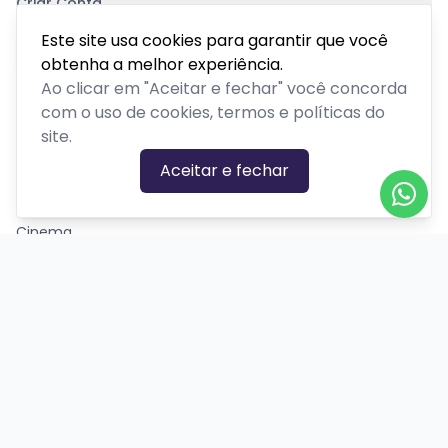
Criar Conta
Pagamento Seguro
Este site usa cookies para garantir que você
obtenha a melhor experiência.
Ao clicar em "Aceitar e fechar" você concorda
com o uso de cookies, termos e políticas do
site.
CATEGORIAS DE EVENTOS
Aceitar e fechar
Carnaval
Cinema
Competição ou torneio
Corporativo
Corrida
Curso, aula, treinamento ou workshop
Drive-in
Espetáculos