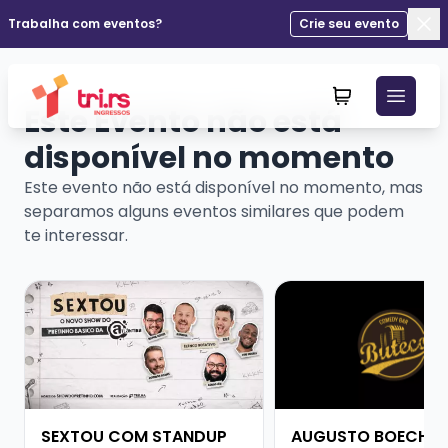
Trabalha com eventos?
Crie seu evento
Fec
Este Evento não está
disponível no momento
Este evento não está disponível no momento, mas
separamos alguns eventos similares que podem
te interessar.
Veja mais sobre SEXTOU COM STANDUP DO PRETINHO
Veja mais sobre AU
SEXTOU COM STANDUP
AUGUSTO BOECHE 